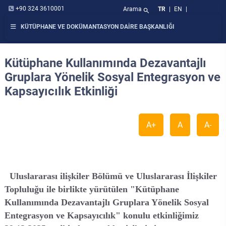
+90 324 3610001
Arama
TR
|
EN
|
search
KÜTÜPHANE VE DOKÜMANTASYON DAİRE BAŞKANLIĞI
Kütüphane Kullanımında Dezavantajlı
Gruplara Yönelik Sosyal Entegrasyon ve
Kapsayıcılık Etkinliği
A+
A
A-
Uluslararası ilişkiler Bölümü ve Uluslararası İlişkiler
Topluluğu ile birlikte yürütülen "Kütüphane
Kullanımında Dezavantajlı Gruplara Yönelik Sosyal
Entegrasyon ve Kapsayıcılık" konulu etkinliğimiz