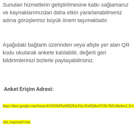
Sunulan hizmetlerin geliştirilmesine katkı sağlamanız
ve kaynaklarımızdan daha etkin yararlanabilmeniz
adına görüşleriniz büyük önem taşımaktadır.
Aşağıdaki bağlantı üzerinden veya afişte yer alan QR
kodu okutarak ankete katılabilir, değerli geri
bildirimlerinizi bizlerle paylaşabilirsiniz.
Anket Erişim Adresi:
https://docs.google.com/forms/d/16WfkPbxb0lQXJyJSyxXz6QfkwFU8v78Zo3tkebxcl_E/v
edit_requested=true