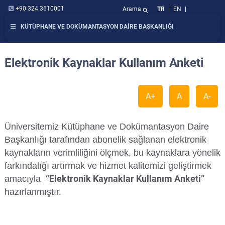
+90 324 3610001
Arama
TR
|
EN
|
search
KÜTÜPHANE VE DOKÜMANTASYON DAİRE BAŞKANLIĞI
Elektronik Kaynaklar Kullanım Anketi
A+
A
A-
Üniversitemiz Kütüphane ve Dokümantasyon Daire
Başkanlığı tarafından abonelik sağlanan elektronik
kaynakların verimliliğini ölçmek, bu kaynaklara yönelik
farkındalığı artırmak ve hizmet kalitemizi geliştirmek
“Elektronik Kaynaklar Kullanım Anketi”
amacıyla
hazırlanmıştır.